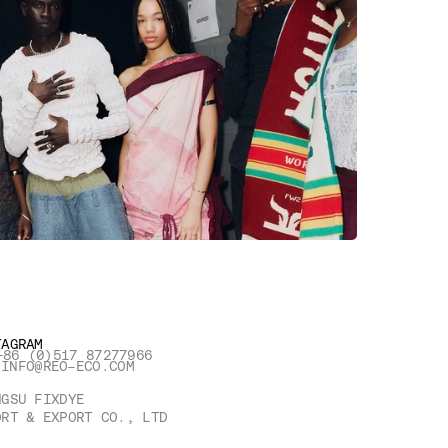
TAGRAM
+86 (0)517 87277966
INFO@REO-ECO.COM
NGSU FIXDYE 
ORT & EXPORT CO., LTD